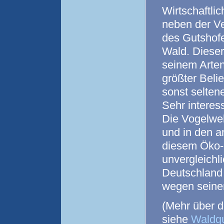
W
irtschaftl
neben der Ve
des Gutshof
Wald. Dieser 
seinem Arten
größter Beli
sonst selten
Sehr interess
Die Vogelwel
und in den 
diesem Öko-
unvergleichli
Deutschland 
wegen seiner
(Mehr über 
siehe
Waldgu