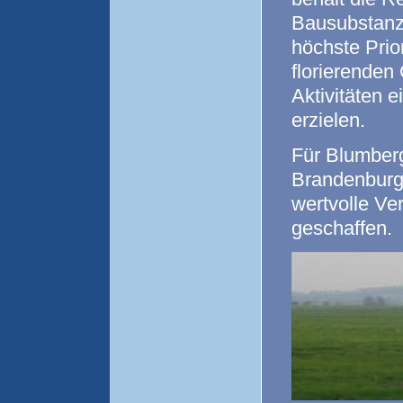
Bausubstanz
höchste Prior
florierenden
Aktivitäten 
erzielen.
Für Blumber
Brandenburg
wertvolle Ve
geschaffen.