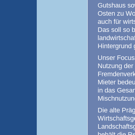
Gutshaus sow
Osten zu Wo
auch für wir
Das soll so 
landwirtschaf
Hintergrund 
Unser Focus 
Nutzung der 
Fremdenverk
Mieter bedeu
in das Gesa
Mischnutzun
Die alte Prä
Wirtschafts
Landschaftsg
behält die R