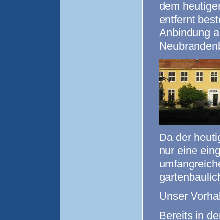
dem heutige
entfernt bes
Anbindung a
Neubrandenb
Da der heut
nur eine ein
umfangreic
gartenbaulich
Unser Vorha
Bereits in d