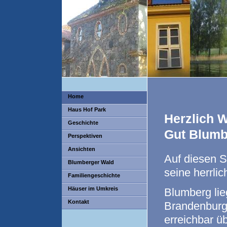
Home
Haus Hof Park
H
erzlich W
Geschichte
Gut
Blumb
Perspektiven
Ansichten
A
uf diesen 
Blumberger Wald
seine herrli
Familiengeschichte
Häuser im Umkreis
Blumberg lie
Kontakt
Brandenburg,
erreichbar üb